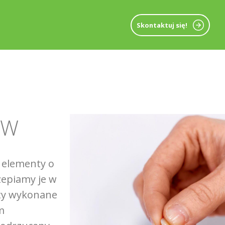
Skontaktuj się!
ÓW
 elementy o
zepiamy je w
nty wykonane
m