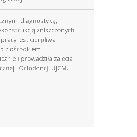
cznym: diagnostyką,
ekonstrukcją zniszczonych
racy jest cierpliwa i
na z ośrodkiem
znie i prowadziła zajęcia
znej i Ortodoncji UJCM.