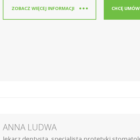
ZOBACZ WIĘCEJ INFORMACJI
CHCĘ UMÓWI
ANNA LUDWA
lekarz dentysta, specjalista protetyki stomatol