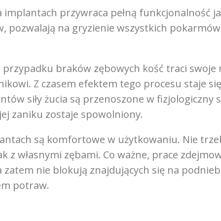
implantach przywraca pełną funkcjonalność ja
w, pozwalają na gryzienie wszystkich pokarmów,
 przypadku braków zębowych kość traci swoje n
ikowi. Z czasem efektem tego procesu staje si
ntów siły żucia są przenoszone w fizjologiczny
jej zaniku zostaje spowolniony.
antach są komfortowe w użytkowaniu. Nie trzeb
i jak z własnymi zębami. Co ważne, prace zdejmo
a zatem nie blokują znajdujących się na podnie
iem potraw.