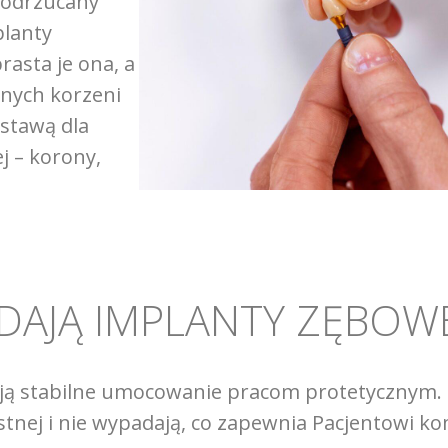
 odrzucany
planty
rasta je ona, a
lnych korzeni
dstawą dla
 – korony,
.
 DAJĄ IMPLANTY ZĘBOW
ją stabilne umocowanie pracom protetycznym. 
stnej i nie wypadają, co zapewnia Pacjentowi k